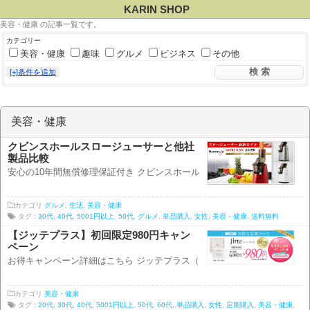
KARIN SHOP
美容・健康 の記事一覧です。
カテゴリー
美容・健康
趣味
グルメ
ビジネス
その他
[+]条件を追加
美容・健康
クビンスホールスロージューサーと他社
製品比較
安心の10年間無償修理保証付き クビンスホールスロージューサー詳細 クビン
カテゴリ
グルメ
,
生活
,
美容・健康
タグ :
30代
,
40代
,
5001円以上
,
50代
,
グルメ
,
単品購入
,
女性
,
美容・健康
,
送料無料
【ジッテプラス】初回限定980円キャン
ペーン
お得キャンペーン詳細はこちら ジッテプラス（Jitte+）は芸能人御用達の「美
カテゴリ
美容・健康
タグ :
20代
,
30代
,
40代
,
5001円以上
,
50代
,
60代
,
単品購入
,
女性
,
定期購入
,
美容・健康
,