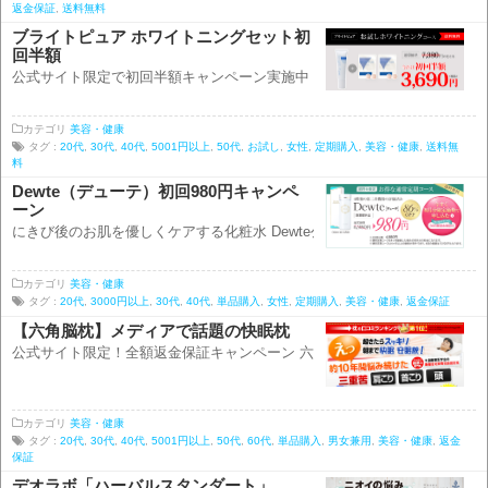
返金保証
,
送料無料
ブライトピュア ホワイトニングセット初
回半額
公式サイト限定で初回半額キャンペーン実施中 ブライトピュア公式サイトを見
カテゴリ
美容・健康
タグ :
20代
,
30代
,
40代
,
5001円以上
,
50代
,
お試し
,
女性
,
定期購入
,
美容・健康
,
送料無
料
Dewte（デューテ）初回980円キャンペ
ーン
にきび後のお肌を優しくケアする化粧水 Dewte公式サイトはこちら Dewte（.
カテゴリ
美容・健康
タグ :
20代
,
3000円以上
,
30代
,
40代
,
単品購入
,
女性
,
定期購入
,
美容・健康
,
返金保証
【六角脳枕】メディアで話題の快眠枕
公式サイト限定！全額返金保証キャンペーン 六角脳枕の公式サイトはこちら 
カテゴリ
美容・健康
タグ :
20代
,
30代
,
40代
,
5001円以上
,
50代
,
60代
,
単品購入
,
男女兼用
,
美容・健康
,
返金
保証
デオラボ「ハーバルスタンダート」